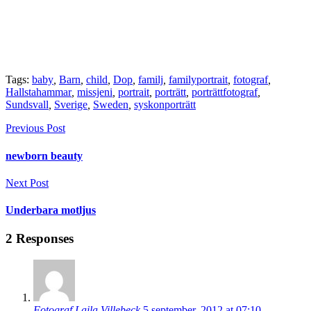
Tags:
baby
,
Barn
,
child
,
Dop
,
familj
,
familyportrait
,
fotograf
,
Hallstahammar
,
missjeni
,
portrait
,
porträtt
,
porträttfotograf
,
Sundsvall
,
Sverige
,
Sweden
,
syskonporträtt
Previous Post
newborn beauty
Next Post
Underbara motljus
2 Responses
Fotograf Laila Villebeck
5 september, 2012 at 07:10