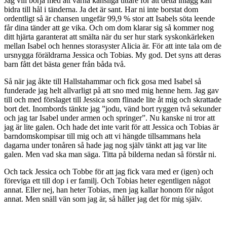
Jag vill börja med att varna känsliga tittare för att detta inlägg kan
bidra till hål i tänderna. Ja det är sant. Har ni inte borstat dom
ordentligt så är chansen ungefär 99,9 % stor att Isabels söta leende
får dina tänder att ge vika. Och om dom klarar sig så kommer nog
ditt hjärta garanterat att smälta när du ser hur stark syskonkärleken
mellan Isabel och hennes storasyster Alicia är. För att inte tala om de
ursnygga föräldrarna Jessica och Tobias. My god. Det syns att deras
barn fått det bästa gener från båda två.
Så när jag åkte till Hallstahammar och fick gosa med Isabel så
funderade jag helt allvarligt på att sno med mig henne hem. Jag gav
till och med förslaget till Jessica som flinade lite åt mig och skrattade
bort det. Inombords tänkte jag ”jodu, vänd bort ryggen två sekunder
och jag tar Isabel under armen och springer”. Nu kanske ni tror att
jag är lite galen. Och hade det inte varit för att Jessica och Tobias är
barndomskompisar till mig och att vi hängde tillsammans hela
dagarna under tonåren så hade jag nog själv tänkt att jag var lite
galen. Men vad ska man säga. Titta på bilderna nedan så förstår ni.
Och tack Jessica och Tobbe för att jag fick vara med er (igen) och
föreviga ett till dop i er familj. Och Tobias heter egentligen något
annat. Eller nej, han heter Tobias, men jag kallar honom för något
annat. Men snäll vän som jag är, så håller jag det för mig själv.