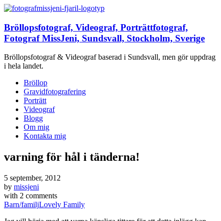
Bröllopsfotograf, Videograf, Porträttfotograf,
Fotograf MissJeni, Sundsvall, Stockholm, Sverige
Bröllopsfotograf & Videograf baserad i Sundsvall, men gör uppdrag
i hela landet.
Bröllop
Gravidfotografering
Porträtt
Videograf
Blogg
Om mig
Kontakta mig
varning för hål i tänderna!
5 september, 2012
by
missjeni
with
2 comments
Barn/familj
Lovely Family