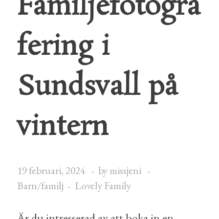
Familjefotogra
fering i
Sundsvall på
vintern
19 februari, 2024
by
missjeni
Barn/familj
Lovely Family
Är du intresserad av att boka in en