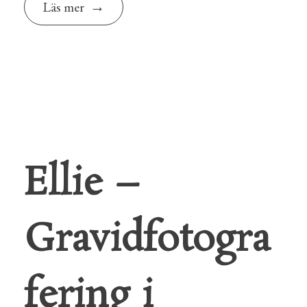
Läs mer
Ellie –
Gravidfotogra
fering i