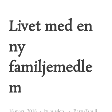
Livet med en
ny
familjemedle
m
18 mars, 2018
by
missjeni
Barn/familj