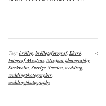
Tags:
bröllop
,
bröllopsfotograf
,
Ekerö
,
Fotograf MissJeni
,
MissJeni photography
,
Stockholm
,
Sverige
,
Sweden
,
wedding
,
weddingphotographer
,
weddingphotography