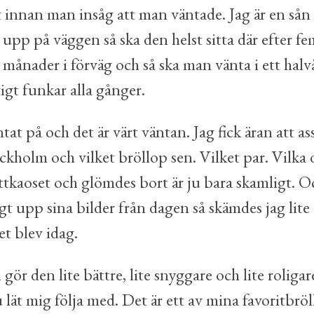
t innan man insåg att man väntade. Jag är en sån t
 upp på väggen så ska den helst sitta där efter fe
ånader i förväg och så ska man vänta i ett halvår
tigt funkar alla gånger.
tat på och det är värt väntan. Jag fick äran att as
kholm och vilket bröllop sen. Vilket par. Vilka 
kaoset och glömdes bort är ju bara skamligt. Och 
 upp sina bilder från dagen så skämdes jag lite öv
et blev idag.
 gör den lite bättre, lite snyggare och lite roliga
 lät mig följa med. Det är ett av mina favoritbrö