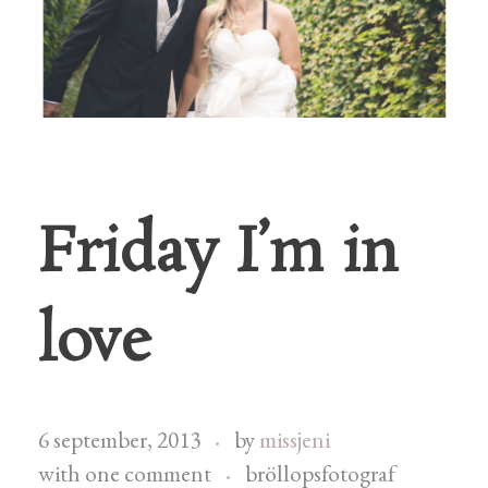
Friday I’m in
love
6 september, 2013
by
missjeni
with
one comment
bröllopsfotograf