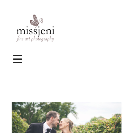
Bröllopsfotograf, Videograf, Porträttfotograf, Fotograf MissJeni, Sundsvall, Stockholm, Sverige
Bröllopsfotograf & Videograf baserad i Sundsvall, men gör uppdrag i hela landet.