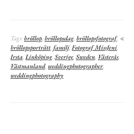
Tags:
bröllop
,
bröllopsdag
,
bröllopsfotograf
,
bröllopsporträtt
,
familj
,
Fotograf MissJeni
,
Irsta
,
Linköping
,
Sverige
,
Sweden
,
Västerås
,
Västmanland
,
weddingphotographer
,
weddingphotography