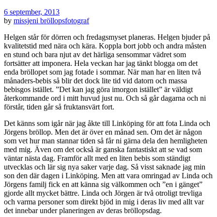
6 september, 2013
by
missjeni
bröllopsfotograf
Helgen står för dörren och fredagsmyset planeras. Helgen bjuder på
kvalitetstid med nära och kära. Koppla bort jobb och andra måsten
en stund och bara njut av det härliga sensommar vädret som
fortsätter att imponera. Hela veckan har jag tänkt blogga om det
enda bröllopet som jag fotade i sommar. När man har en liten två
månaders-bebis så blir det dock lite tid vid datorn och massa
bebisgos istället. ”Det kan jag göra imorgon istället” är väldigt
återkommande ord i mitt huvud just nu. Och så går dagarna och ni
förstår, tiden går så fruktansvärt fort.
Det känns som igår när jag åkte till Linköping för att fota Linda och
Jörgens bröllop. Men det är över en månad sen. Om det är någon
som vet hur man stannar tiden så får ni gärna dela den hemligheten
med mig. Även om det också är ganska fantastiskt att se vad som
väntar nästa dag. Framför allt med en liten bebis som ständigt
utvecklas och lär sig nya saker varje dag. Så visst saknade jag min
son den där dagen i Linköping. Men att vara omringad av Linda och
Jörgens familj fick en att känna sig välkommen och ”en i gänget”
gjorde allt mycket bättre. Linda och Jörgen är två otroligt trevliga
och varma personer som direkt bjöd in mig i deras liv med allt var
det innebar under planeringen av deras bröllopsdag.