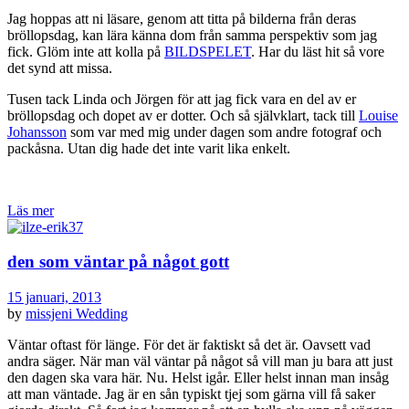
Jag hoppas att ni läsare, genom att titta på bilderna från deras
bröllopsdag, kan lära känna dom från samma perspektiv som jag
fick. Glöm inte att kolla på
BILDSPELET
. Har du läst hit så vore
det synd att missa.
Tusen tack Linda och Jörgen för att jag fick vara en del av er
bröllopsdag och dopet av er dotter. Och så självklart, tack till
Louise
Johansson
som var med mig under dagen som andre fotograf och
packåsna. Utan dig hade det inte varit lika enkelt.
Läs mer
den som väntar på något gott
15 januari, 2013
by
missjeni
Wedding
Väntar oftast för länge. För det är faktiskt så det är. Oavsett vad
andra säger. När man väl väntar på något så vill man ju bara att just
den dagen ska vara här. Nu. Helst igår. Eller helst innan man insåg
att man väntade. Jag är en sån typiskt tjej som gärna vill få saker