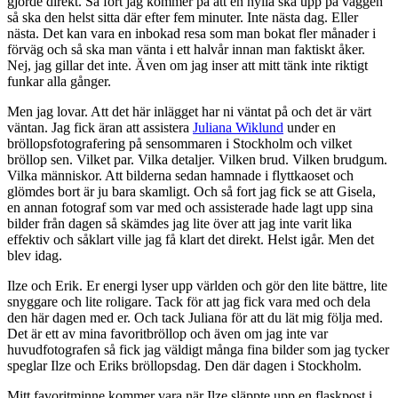
gjorde direkt. Så fort jag kommer på att en hylla ska upp på väggen
så ska den helst sitta där efter fem minuter. Inte nästa dag. Eller
nästa. Det kan vara en inbokad resa som man bokat fler månader i
förväg och så ska man vänta i ett halvår innan man faktiskt åker.
Nej, jag gillar det inte. Även om jag inser att mitt tänk inte riktigt
funkar alla gånger.
Men jag lovar. Att det här inlägget har ni väntat på och det är värt
väntan. Jag fick äran att assistera
Juliana Wiklund
under en
bröllopsfotografering på sensommaren i Stockholm och vilket
bröllop sen. Vilket par. Vilka detaljer. Vilken brud. Vilken brudgum.
Vilka människor. Att bilderna sedan hamnade i flyttkaoset och
glömdes bort är ju bara skamligt. Och så fort jag fick se att Gisela,
en annan fotograf som var med och assisterade hade lagt upp sina
bilder från dagen så skämdes jag lite över att jag inte varit lika
effektiv och såklart ville jag få klart det direkt. Helst igår. Men det
blev idag.
Ilze och Erik. Er energi lyser upp världen och gör den lite bättre, lite
snyggare och lite roligare. Tack för att jag fick vara med och dela
den här dagen med er. Och tack Juliana för att du lät mig följa med.
Det är ett av mina favoritbröllop och även om jag inte var
huvudfotografen så fick jag väldigt många fina bilder som jag tycker
speglar Ilze och Eriks bröllopsdag. Den där dagen i Stockholm.
Mitt favoritminne kommer vara när Ilze släppte upp en flaskpost i