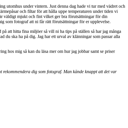
ering utomhus under vintern. Just denna dag hade vi tur med vädret och
värmepåsar och filtar för att hålla uppe temperaturen under tiden vi
r väldigt mjukt och fint vilket ger bra förutsättningar för din
g som fotograf att ni får rätt förutsättningar för er upplevelse.
att hitta fina miljöer så vill ni ha tips på ställen så har jag många
ad du ska ha på dig. Jag har ett urval av klänningar som passar alla
ring hos mig så kan du läsa mer om hur jag jobbar samt se priser
rmt rekommendera dig som fotograf. Man kände knappt att det var