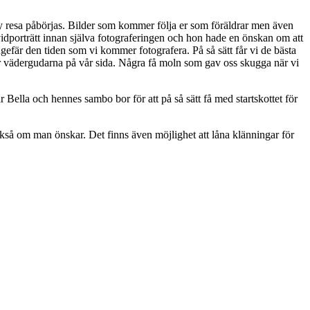
n ny resa påbörjas. Bilder som kommer följa er som föräldrar men även
ravidporträtt innan själva fotograferingen och hon hade en önskan om att
ungefär den tiden som vi kommer fotografera. På så sätt får vi de bästa
n var vädergudarna på vår sida. Några få moln som gav oss skugga när vi
där Bella och hennes sambo bor för att på så sätt få med startskottet för
ckså om man önskar. Det finns även möjlighet att låna klänningar för