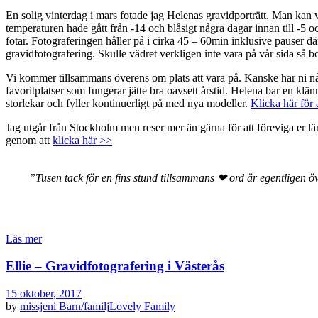
En solig vinterdag i mars fotade jag Helenas gravidporträtt. Man kan v
temperaturen hade gått från -14 och blåsigt några dagar innan till -5 o
fotar. Fotograferingen håller på i cirka 45 – 60min inklusive pauser där 
gravidfotografering. Skulle vädret verkligen inte vara på vår sida så bok
Vi kommer tillsammans överens om plats att vara på. Kanske har ni något
favoritplatser som fungerar jätte bra oavsett årstid. Helena bar en kl
storlekar och fyller kontinuerligt på med nya modeller.
Klicka här för 
Jag utgår från Stockholm men reser mer än gärna för att föreviga er l
genom att
klicka här >>
”Tusen tack för en fins stund tillsammans
❤
ord är egentligen ö
Läs mer
Ellie – Gravidfotografering i Västerås
15 oktober, 2017
by
missjeni
Barn/familj
Lovely Family