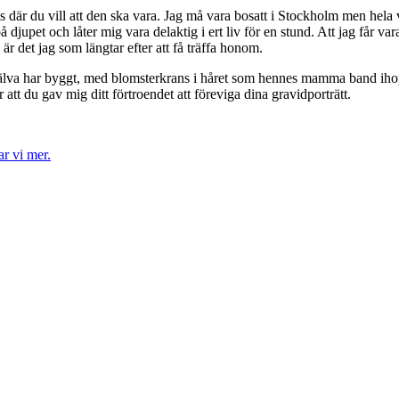
cis där du vill att den ska vara. Jag må vara bosatt i Stockholm men hela 
djupet och låter mig vara delaktig i ert liv för en stund. Att jag får var
r det jag som längtar efter att få träffa honom.
själva har byggt, med blomsterkrans i håret som hennes mamma band ih
 att du gav mig ditt förtroendet att föreviga dina gravidporträtt.
r vi mer.