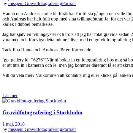
by
missjeni
Gravidfotografering
Porträtt
Hanna och Andreas skulle bli föräldrar för första gången och ville för
och Andreas har haft fullt upp med sina tvillingdöttrar. Ja, för det va
kärlek i dubbel bemärkelse.
Jag har själv en tvillingsyster och trots att jag har fotat gravida sed
vara med och föreviga detta minne i livet med en gravidfotografering kä
Tack fina Hanna och Andreas för ert förtroende.
[pp_gallery id=”6276″]När ni bokar in en fotografering hos mig så bok
er att titta in i kameran och le, men jag kommer däremot få er att skra
Vill du veta mer? Välkommen att kontakta mig eller klicka på länken n
Läs mer
Gravidfotografering i Stockholm
1 maj, 2018
by
missjeni
Gravidfotografering
Porträtt