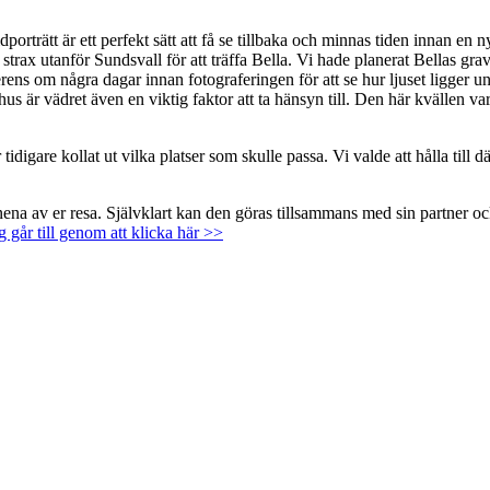
dporträtt är ett perfekt sätt att få se tillbaka och minnas tiden innan e
t strax utanför Sundsvall för att träffa Bella. Vi hade planerat Bellas g
verens om några dagar innan fotograferingen för att se hur ljuset ligger 
tomhus är vädret även en viktig faktor att ta hänsyn till. Den här kvälle
tidigare kollat ut vilka platser som skulle passa. Vi valde att hålla till 
nnena av er resa. Självklart kan den göras tillsammans med sin partner o
går till genom att klicka här >>