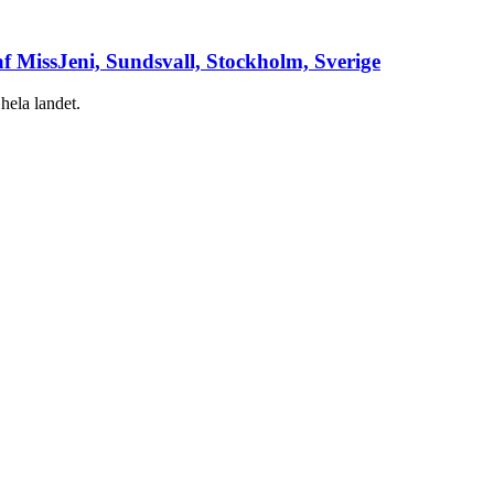
af MissJeni, Sundsvall, Stockholm, Sverige
hela landet.