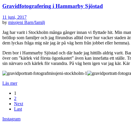
Gravidfotografering i Hammarby Sjöstad
11 juni, 2017
by
missjeni
Barn/familj
Jag har varit i Stockholm många gånger innan vi flyttade hit. Min ma
bröllop som familjer och jag förundras alltid över hur vacker staden är.
dem lyckas fråga mig när jag är på väg hem från jobbet eller hemma). M
Dem bor i Hammarby Sjöstad och där hade jag hittills aldrig varit. Ba
över om ”kärlek vid första ögonkastet” även kan innefatta ett ställe. 
sin närvaro och kärlek för varandra. På väg hem igen var jag kär. Kä
Läs mer
1
2
Next
Last
Instagram