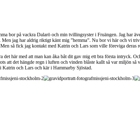
mma bor på vackra Dalarö och min tvillingsyster i Fruängen. Jag har äve
 Men jag har aldrig riktigt känt mig ”hemma”. Nu bor vi här och vi trivs b
en så fick jag kontakt med Katrin och Lars som ville föreviga deras resa
ra det här med att man kan åka båt dit gav mig ett bra första intryck.
Trots att det hängde regn i luften och vinden blåste kallt så var miljön 
r i Katrin och Lars och kär i Hammarby Sjöstad.