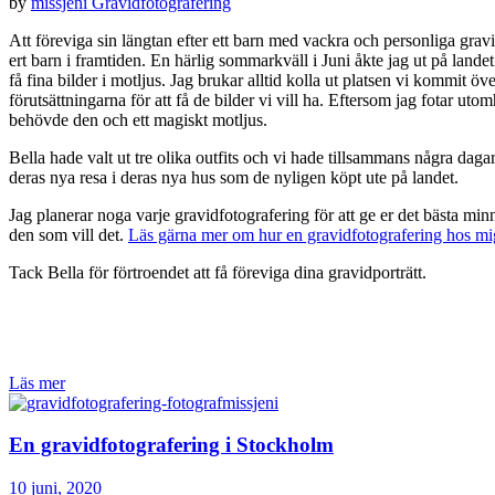
by
missjeni
Gravidfotografering
Att föreviga sin längtan efter ett barn med vackra och personliga gravi
ert barn i framtiden. En härlig sommarkväll i Juni åkte jag ut på lande
få fina bilder i motljus. Jag brukar alltid kolla ut platsen vi kommit ö
förutsättningarna för att få de bilder vi vill ha. Eftersom jag fotar u
behövde den och ett magiskt motljus.
Bella hade valt ut tre olika outfits och vi hade tillsammans några dagar 
deras nya resa i deras nya hus som de nyligen köpt ute på landet.
Jag planerar noga varje gravidfotografering för att ge er det bästa mi
den som vill det.
Läs gärna mer om hur en gravidfotografering hos mig 
Tack Bella för förtroendet att få föreviga dina gravidporträtt.
Läs mer
En gravidfotografering i Stockholm
10 juni, 2020