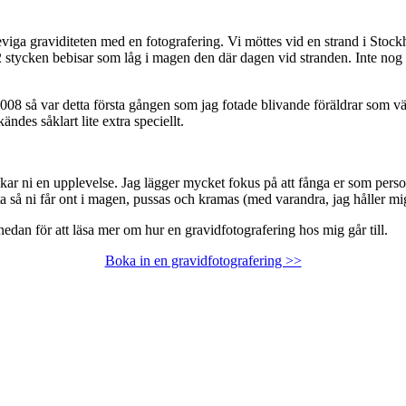
eviga graviditeten med en fotografering. Vi möttes vid en strand i Stoc
r 2 stycken bebisar som låg i magen den där dagen vid stranden. Inte nog 
an 2008 så var detta första gången som jag fotade blivande föräldrar som 
ndes såklart lite extra speciellt.
ar ni en upplevelse. Jag lägger mycket fokus på att fånga er som person
tta så ni får ont i magen, pussas och kramas (med varandra, jag håller mi
edan för att läsa mer om hur en gravidfotografering hos mig går till.
Boka in en gravidfotografering >>