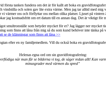
id första tanken fundera om det är för kallt att boka en gravidfotograf
ch vindstilla och solen gav lite extra värme. Men jag tar alltid med mig 
vi värmer oss och förflyttar oss mellan olika platser. Ljuset på vintern ä
ar jag kostnadsfritt om ert datum till en annan dag. Det är viktigt för mi
 smultronställe som betyder mycket för er? Jag lägger ner mycket tid på 
änning som finns att låna från mig så du som kund behöver inte tänka på v
att se de klänningar som finns att låna >>
ängtan efter en ny familjemedlem. Vill du också boka en gravidfotografe
Helenas egna ord om sin gravidfotografering:
verflödiga när man får se bilderna vi tog, de säger redan allt! Kan va
minusgrader med värmen du spred”