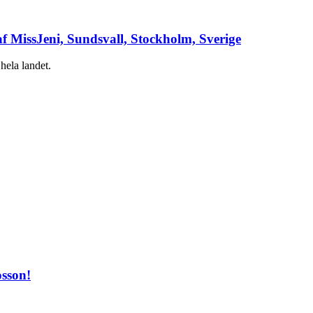
af MissJeni, Sundsvall, Stockholm, Sverige
hela landet.
osson!