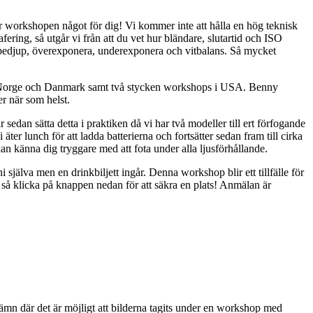
här workshopen något för dig! Vi kommer inte att hålla en hög teknisk
ering, så utgår vi från att du vet hur bländare, slutartid och ISO
ärpedjup, överexponera, underexponera och vitbalans. Så mycket
ge, Norge och Danmark samt två stycken workshops i USA. Benny
er när som helst.
 sedan sätta detta i praktiken då vi har två modeller till ert förfogande
 äter lunch för att ladda batterierna och fortsätter sedan fram till cirka
n känna dig tryggare med att fota under alla ljusförhållande.
älva men en drinkbiljett ingår. Denna workshop blir ett tillfälle för
er så klicka på knappen nedan för att säkra en plats! Anmälan är
nämn där det är möjligt att bilderna tagits under en workshop med