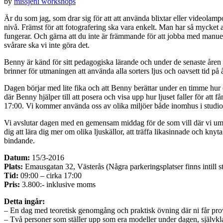
by
missjeni
workshops
Är du som jag, som drar sig för att att använda blixtar eller videolam
nivå. Främst för att fotografering ska vara enkelt. Man har så mycket a
fungerar. Och gärna att du inte är främmande för att jobba med manue
svårare ska vi inte göra det.
Benny är känd för sitt pedagogiska lärande och under de senaste åre
brinner för utmaningen att använda alla sorters ljus och oavsett tid på år
Dagen börjar med lite fika och att Benny berättar under en timme hur du 
där Benny hjälper till att posera och visa upp hur ljuset faller för att f
17:00. Vi kommer använda oss av olika miljöer både inomhus i studio s
Vi avslutar dagen med en gemensam middag för de som vill där vi umgås
dig att lära dig mer om olika ljuskällor, att träffa likasinnade och kny
bindande.
Datum:
15/3-2016
Plats:
Emausgatan 32, Västerås (Några parkeringsplatser finns intill s
Tid:
09:00 – cirka 17:00
Pris:
3.800:- inklusive moms
Detta ingår:
– En dag med teoretisk genomgång och praktisk övning där ni får prova
– Två personer som ställer upp som era modeller under dagen, självkla