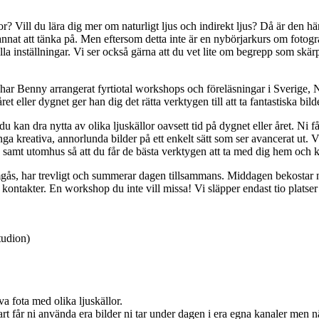
por? Vill du lära dig mer om naturligt ljus och indirekt ljus? Då är den 
nnat att tänka på. Men eftersom detta inte är en nybörjarkurs om fotograf
lla inställningar. Vi ser också gärna att du vet lite om begrepp som sk
n har Benny arrangerat fyrtiotal workshops och föreläsningar i Sveri
et eller dygnet ger han dig det rätta verktygen till att ta fantastiska bild
kan dra nytta av olika ljuskällor oavsett tid på dygnet eller året. Ni får
ånga kreativa, annorlunda bilder på ett enkelt sätt som ser avancerat ut. Vi
amt utomhus så att du får de bästa verktygen att ta med dig hem och ka
, har trevligt och summerar dagen tillsammans. Middagen bekostar ni sj
ta kontakter. En workshop du inte vill missa! Vi släpper endast tio plats
tudion)
 fota med olika ljuskällor.
rt får ni använda era bilder ni tar under dagen i era egna kanaler men 