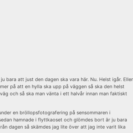
u bara att just den dagen ska vara här. Nu. Helst igår. Eller
ommer på att en hylla ska upp på väggen så ska den helst
rväg och så ska man vänta i ett halvår innan man faktiskt
nder en bröllopsfotografering på sensommaren i
a sedan hamnade i flyttkaoset och glömdes bort är ju bara
ån dagen så skämdes jag lite över att jag inte varit lika