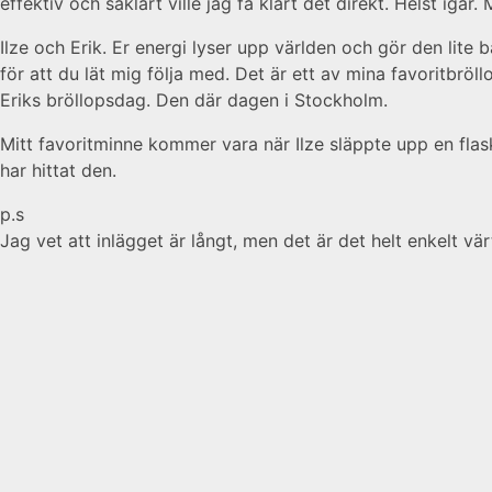
effektiv och såklart ville jag få klart det direkt. Helst igår.
Ilze och Erik. Er energi lyser upp världen och gör den lite 
för att du lät mig följa med. Det är ett av mina favoritbrö
Eriks bröllopsdag. Den där dagen i Stockholm.
Mitt favoritminne kommer vara när Ilze släppte upp en flask
har hittat den.
p.s
Jag vet att inlägget är långt, men det är det helt enkelt vär