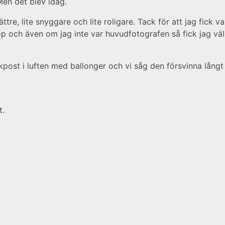
 Men det blev idag.
bättre, lite snyggare och lite roligare. Tack för att jag fic
llop och även om jag inte var huvudfotografen så fick jag vä
post i luften med ballonger och vi såg den försvinna långt 
t.