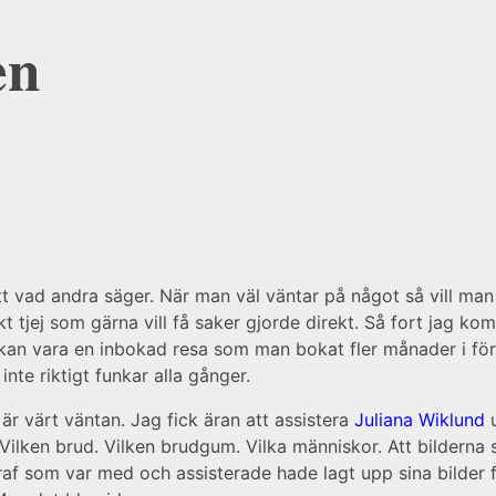
en
tt vad andra säger. När man väl väntar på något så vill man j
t tjej som gärna vill få saker gjorde direkt. Så fort jag k
et kan vara en inbokad resa som man bokat fler månader i fö
 inte riktigt funkar alla gånger.
 är värt väntan. Jag fick äran att assistera
Juliana Wiklund
u
r. Vilken brud. Vilken brudgum. Vilka människor. Att bildern
raf som var med och assisterade hade lagt upp sina bilder fr