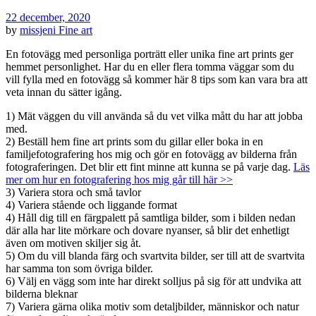
22 december, 2020
by
missjeni
Fine art
En fotovägg med personliga porträtt eller unika fine art prints ger
hemmet personlighet. Har du en eller flera tomma väggar som du
vill fylla med en fotovägg så kommer här 8 tips som kan vara bra att
veta innan du sätter igång.
1) Mät väggen du vill använda så du vet vilka mått du har att jobba
med.
2) Beställ hem fine art prints som du gillar eller boka in en
familjefotografering hos mig och gör en fotovägg av bilderna från
fotograferingen. Det blir ett fint minne att kunna se på varje dag.
Läs
mer om hur en fotografering hos mig går till här >>
3) Variera stora och små tavlor
4) Variera stående och liggande format
4) Håll dig till en färgpalett på samtliga bilder, som i bilden nedan
där alla har lite mörkare och dovare nyanser, så blir det enhetligt
även om motiven skiljer sig åt.
5) Om du vill blanda färg och svartvita bilder, ser till att de svartvita
har samma ton som övriga bilder.
6) Välj en vägg som inte har direkt solljus på sig för att undvika att
bilderna bleknar
7) Variera gärna olika motiv som detaljbilder, människor och natur