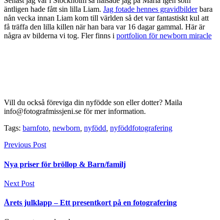
Senast jag var i Stockholm så hälsade jag på Maria igen som
äntligen hade fått sin lilla Liam.
Jag fotade hennes gravidbilder
bara
nån vecka innan Liam kom till världen så det var fantastiskt kul att
få träffa den lilla killen när han bara var 16 dagar gammal. Här är
några av bilderna vi tog. Fler finns i
portfolion för newborn miracle
Vill du också föreviga din nyfödde son eller dotter? Maila
info@fotografmissjeni.se för mer information.
Tags:
barnfoto
,
newborn
,
nyfödd
,
nyföddfotografering
Previous Post
Nya priser för bröllop & Barn/familj
Next Post
Årets julklapp – Ett presentkort på en fotografering