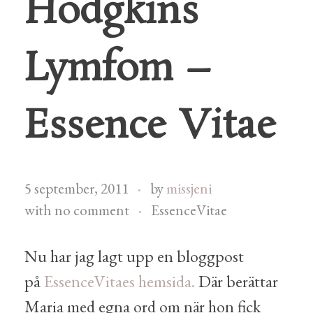
Hodgkins
Lymfom –
Essence Vitae
5 september, 2011
by
missjeni
with
no comment
EssenceVitae
Nu har jag lagt upp en bloggpost
på
EssenceVitaes hemsida.
Där berättar
Maria med egna ord om när hon fick