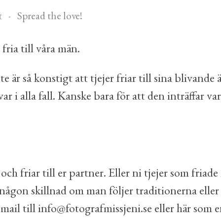
t
Spread the love!
fria till våra män.
 är så konstigt att tjejer friar till sina blivand
r i alla fall. Kanske bara för att den inträffar va
och friar till er partner. Eller ni tjejer som fria
et någon skillnad om man följer traditionerna ell
 mail till info@fotografmissjeni.se eller här so