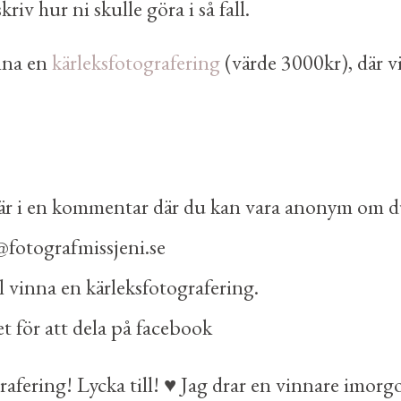
kriv hur ni skulle göra i så fall.
inna en
kärleksfotografering
(värde 3000kr), där vi
är i en kommentar där du kan vara anonym om du 
o@fotografmissjeni.se
ill vinna en kärleksfotografering.
et för att dela på facebook
afering! Lycka till! ♥ Jag drar en vinnare imorg